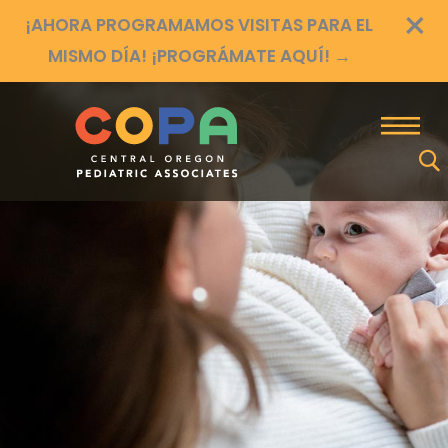
×
Ir
¡AHORA PROGRAMAMOS VISITAS PARA EL
al
MISMO DÍA! ¡PROGRÁMATE AQUÍ!
→
contenido