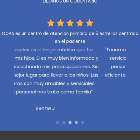
DÉJANOS UN COMENTARIO
COPA es un centro de atención primaria de 5 estrellas centrado
en el paciente
 he
"Tenemos el Dr. Angelos que es muy seguro y
"Mi 
mado y
servicial, nunca insistente o dominante. El
en to
. Sin
personal de COPA es siempre amable y
sur
s. Las
eficiente y saluda a mis hijos por su nombre."
días
les.
en 
Aubrie M.
ia".
muy a
asis
Me