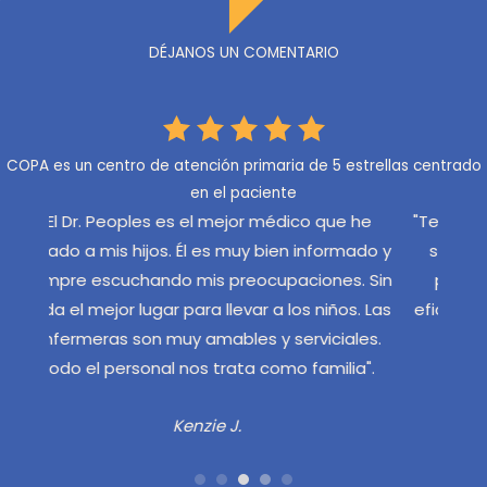
DÉJANOS UN COMENTARIO
COPA es un centro de atención primaria de 5 estrellas centrado
en el paciente
 he
"Tenemos el Dr. Angelos que es muy seguro y
"Mi 
ado y
servicial, nunca insistente o dominante. El
en to
. Sin
personal de COPA es siempre amable y
sur
. Las
eficiente y saluda a mis hijos por su nombre."
días
les.
en 
Aubrie M.
a".
muy a
asis