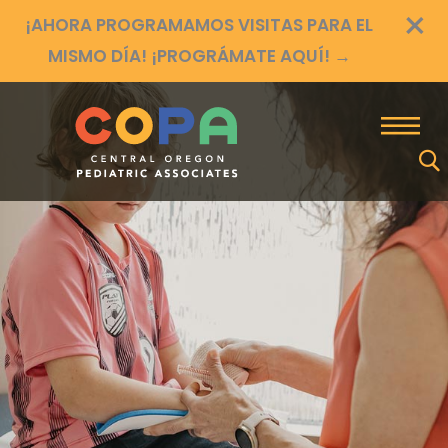
×
Ir
¡AHORA PROGRAMAMOS VISITAS PARA EL
al
MISMO DÍA! ¡PROGRÁMATE AQUÍ!
→
contenido