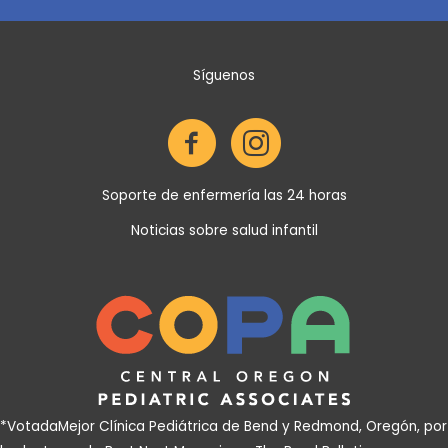
n
Me
incl
Síguenos
p
dece
Soporte de enfermería las 24 horas
Noticias sobre salud infantil
*Votada
Mejor Clínica Pediátrica de Bend y Redmond, Oregón, por